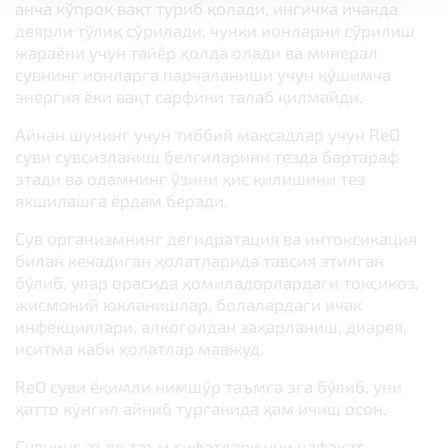
анча кўпроқ вақт туриб қолади, ингичка ичакда
деярли тўлиқ сўрилади, чунки ионларни сўрилиш
жараёни учун тайёр ҳолда олади ва минерал
сувнинг ионларга парчаланиши учун қўшимча
энергия ёки вақт сарфини талаб қилмайди.
Айнан шунинг учун тиббий мақсадлар учун ReO
суви сувсизланиш белгиларини тезда бартараф
этади ва одамнинг ўзини ҳис қилишини тез
яхшилашга ёрдам беради.
Сув организмнинг дегидратация ва интоксикация
билан кечадиган ҳолатларида тавсия этилган
бўлиб, улар орасида ҳомиладорлардаги токсикоз,
жисмоний юкланишлар, болалардаги ичак
инфекциялари, алкоголдан заҳарланиш, диарея,
иситма каби ҳолатлар мавжуд.
ReO суви ёқимли нимшўр таъмга эга бўлиб, уни
ҳатто кўнгил айниб турганида ҳам ичиш осон.
Сувнинг аъло таъм сифатлари уни нафақат