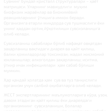
Сувнинг бундай кристалл структуралари – ҳаёт
матрицаси. Уларнинг мавжудлиги муҳим
биофизик жараёнлар ва биокимёвий
реакцияларнинг ўтишига имкон беради.
Организмга етарли миқдорда сув тушмаслиги ёки
унинг ҳаддан ортиқ йўқотилиши сувсизланишга
олиб келади.
Сувсизланиш сабаблари бўлиб нафақат овқатдан
заҳарланиш вақтидаги диарея ва қайт қилиш,
балки ҳомиладорлар токсикози; жадал жисмоний
юкланишлар; алкоголдан заҳарланиш; иситма,
ўткир ичак инфекциялари ҳам сабаб бўлиши
мумкин.
Ҳар қандай ҳолатда ҳам сув ва туз танқислиги
организм учун салбий оқибатларга олиб келади.
ЖССТ экспертларининг маълумотларига кўра, узоқ
давом этадиган қайт қилиш ёки диареядаги
организмнинг сувсизланиши, болалар