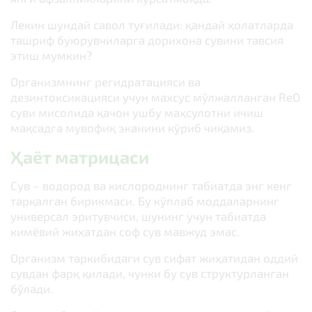
Лекин шундай савол туғилади: қандай ҳолатларда
ташриф буюрувчиларга дорихона сувини тавсия
этиш мумкин?
Организмнинг регидратацияси ва
дезинтоксикацияси учун махсус мўлжалланган ReO
суви мисолида қачон ушбу маҳсулотни ичиш
мақсадга мувофиқ эканини кўриб чиқамиз.
Ҳаёт матрицаси
Сув – водород ва кислороднинг табиатда энг кенг
тарқалган бирикмаси. Бу кўплаб моддаларнинг
универсал эритувчиси, шунинг учун табиатда
кимёвий жиҳатдан соф сув мавжуд эмас.
Организм таркибидаги сув сифат жиҳатидан оддий
сувдан фарқ қилади, чунки бу сув структурланган
бўлади.