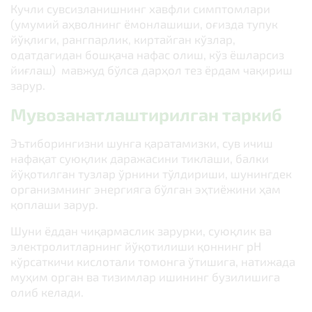
Кучли сувсизланишнинг хавфли симптомлари
(умумий аҳволнинг ёмонлашиши, оғизда тупук
йўқлиги, рангпарлик, киртайган кўзлар,
одатдагидан бошқача нафас олиш, кўз ёшларсиз
йиғлаш) мавжуд бўлса дарҳол тез ёрдам чақириш
зарур.
Мувозанатлаштирилган таркиб
Эътиборингизни шунга қаратамизки, сув ичиш
нафақат суюқлик даражасини тиклаши, балки
йўқотилган тузлар ўрнини тўлдириши, шунингдек
организмнинг энергияга бўлган эҳтиёжини ҳам
қоплаши зарур.
Шуни ёддан чиқармаслик зарурки, суюқлик ва
электролитларнинг йўқотилиши қоннинг рН
кўрсаткичи кислотали томонга ўтишига, натижада
муҳим орган ва тизимлар ишининг бузилишига
олиб келади.