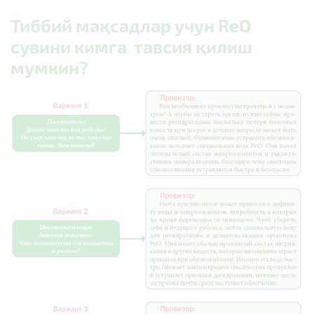
Тиббий мақсадлар учун ReO
сувини кимга тавсия қилиш
мумкин?