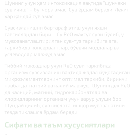
Шунинг учун ҳам интоксикация вақтида “шунчаки
сув ичиш” – бу чора эмас. Сув ёрдам беради. Лекин
ҳар қандай сув эмас.
Сувсизланишни бартараф этиш учун яхши
тавсиялардан бири – бу ReO махсус суви бўлиб, у
мувозанатлаштирилган сув-туз таркибига эга,
таркибида консервантлар, бўёвчи моддалар ва
углеводлар мавжуд эмас.
Тиббий мақсадлар учун ReO суви таркибида
организм сувсизланиш вақтида жадал йўқотадиган
микроэлементларнинг оптимал таркиби, биринчи
навбатда натрий ва калий мавжуд. Шунингдек ReO
да кальций, магний, гидрокарбонатлар ва
хлоридларнинг организм учун зарур улуши бор.
Шундай қилиб, сув кислота-ишқор мувозанатини
тезда тиклашга ёрдам беради.
Сифати ва таъм хусусиятлари