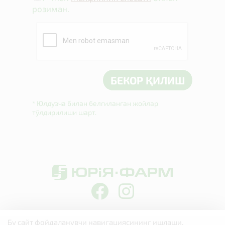
розиман.
* Юлдузча билан белгиланган жойлар
тўлдирилиши шарт.
Бу сайт фойдаланувчи навигациясининг ишлаши,