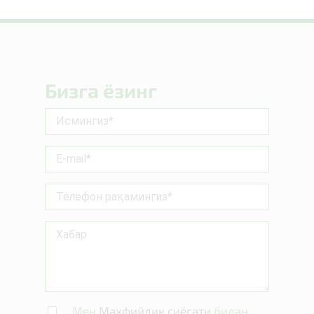
Бизга ёзинг
.
Мен
Махфийлик сиёсати
билан