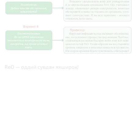
ReO — оддий сувдан яхшироқ!