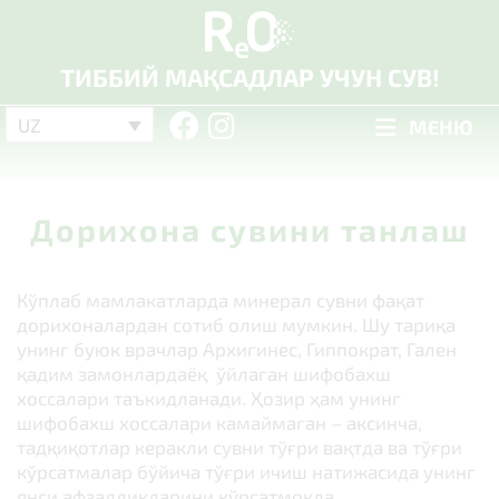
ТИББИЙ МАҚСАДЛАР УЧУН СУВ!
UZ
МЕНЮ
Дорихона сувини танлаш
Кўплаб мамлакатларда минерал сувни фақат
дорихоналардан сотиб олиш мумкин. Шу тариқа
унинг буюк врачлар Архигинес, Гиппократ, Гален
қадим замонлардаёқ ўйлаган шифобахш
хоссалари таъкидланади. Ҳозир ҳам унинг
шифобахш хоссалари камаймаган – аксинча,
тадқиқотлар керакли сувни тўғри вақтда ва тўғри
кўрсатмалар бўйича тўғри ичиш натижасида унинг
янги афзалликларини кўрсатмоқда.