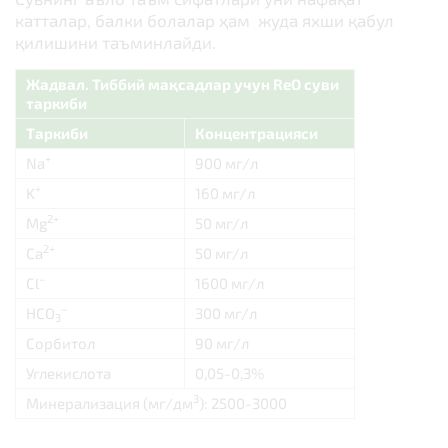
катталар, балки болалар ҳам жуда яхши қабул
қилишини таъминлайди.
Жадвал. Тиббий мақсадлар учун ReO суви
таркиби
Таркиби
Концентрацияси
+
Na
900 мг/л
+
K
160 мг/л
2+
Mg
50 мг/л
2+
Ca
50 мг/л
–
Cl
1600 мг/л
–
HCO
300 мг/л
3
Сорбитол
90 мг/л
Углекислота
0,05-0,3%
3
Минерализация (мг/дм
): 2500-3000