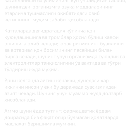
касалланиши ва ўлимининг кўп учрайдиган сабаби,
шунингдек организмга озуқа моддаларининг
етарлича тушмаслиги оқибатидаги озиб
кетишнинг муҳим сабаби ҳисобланади.
Катталарда дегидратация кўпинча қон
қуюқлашишига ва тромблар ҳосил бўлиш хавфи
ошишига олиб келади; юрак ритмининг бузилиши
ва артериал қон босимининг пасайиши билан
бирга кечади, шунинг учун организмда суюқлик ва
электролитлар танқислигини ўз вақтида ва тўғри
тўлдириш жуда муҳим.
Ўрни келганда айтиш керакки, дунёдаги ҳар
иккинчи инсон у ёки бу даражада сувсизликдан
азият чекади. Шунинг учун муаммо жуда долзарб
ҳисобланади.
Аммо шуни ёдда тутинг: фармацевтик ёрдам
доирасида биз фақат оғир бўлмаган ҳолатларда
маслаҳат беришимиз мумкин.