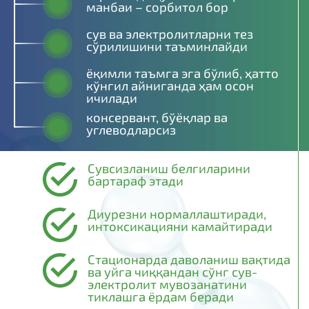
манбаи – сорбитол бор
сув ва электролитларни тез
сўрилишини таъминлайди
ёқимли таъмга эга бўлиб, ҳатто
кўнгил айниганда ҳам осон
ичилади
консервант, бўёқлар ва
углеводларсиз
Сувсизланиш белгиларини
бартараф этади
Диурезни нормаллаштиради,
интоксикацияни камайтиради
Стационарда даволаниш вақтида
ва уйга чиққандан сўнг сув-
электролит мувозанатини
тиклашга ёрдам беради