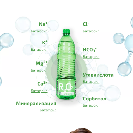
+
-
Na
Cl
Батафсил
Батафсил
+
K
-
HCO
Батафсил
3
Батафсил
2+
Mg
Батафсил
Углекислота
Батафсил
2+
Ca
Батафсил
Сорбитол
Минерализация
Батафсил
Батафсил