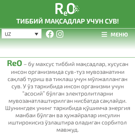
ТИББИЙ МАҚСАДЛАР УЧУН СУВ!
UZ
МЕНЮ
ReO
– бу махсус тиббий мақсадлар, хусусан
инсон организмида сув-туз мувозанатини
сақлаб туриш ва тиклаш учун мўлжалланган
сув. У ўз таркибида инсон организми учун
“асосий” бўлган электролитларни
мувозанатлаштирилган нисбатда сақлайди.
Шунингдек унинг таркибида қўшимча энергия
манбаи бўлган ва ҳужайралар инсулин
иштирокисиз ўзлаштира оладиган сорбитол
мавжуд.