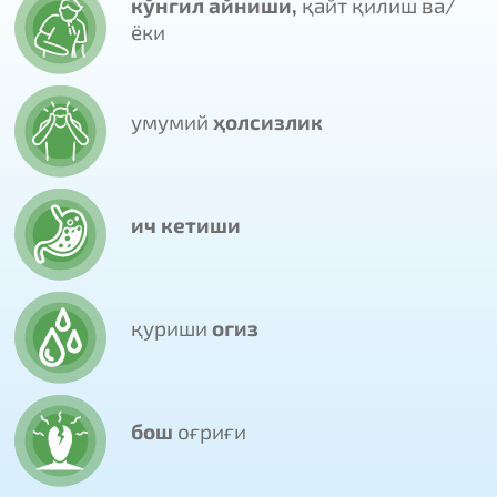
кўнгил айниши,
қайт қилиш
ва/
ёки
умумий
ҳолсизлик
ич кетиши
қуриши
оғиз
бош
оғриғи