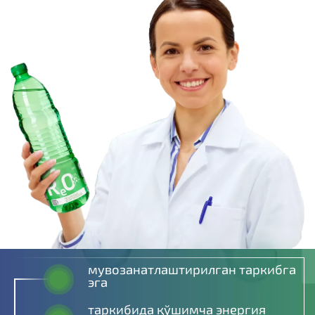
мувозанатлаштирилган таркибга
эга
таркибида қўшимча энергия