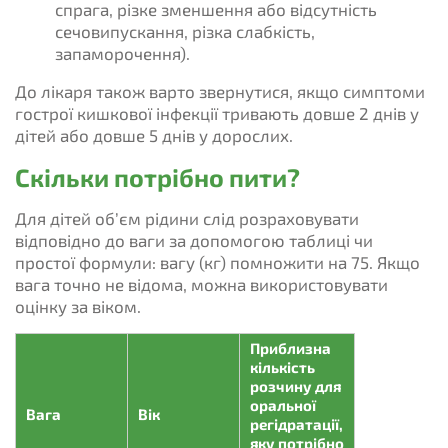
спрага, різке зменшення або відсутність
сечовипускання, різка слабкість,
запаморочення).
До лікаря також варто звернутися, якщо симптоми
гострої кишкової інфекції тривають довше 2 днів у
дітей або довше 5 днів у дорослих.
Скільки потрібно пити?
Для дітей об’єм рідини слід розраховувати
відповідно до ваги за допомогою таблиці чи
простої формули: вагу (кг) помножити на 75. Якщо
вага точно не відома, можна використовувати
оцінку за віком.
Приблизна
кількість
розчину для
оральної
Вага
Вік
регідратації,
яку потрібно