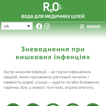
ВОДА ДЛЯ МЕДИЧНИХ ЦІЛЕЙ
UA
МЕНЮ
Зневоднення при
кишкових інфекціях
Гострі кишкові інфекції – це група інфекційних
хвороб, яким притаманні раптовий початок і
наявність діареї, а іноді – нудота та/або блювання,
гарячка, біль у животі та м’язах, втрата апетиту.