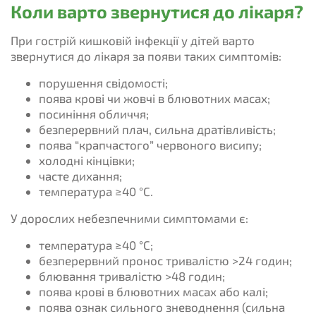
Коли варто звернутися до лікаря?
При гострій кишковій інфекції у дітей варто
звернутися до лікаря за появи таких симптомів:
порушення свідомості;
поява крові чи жовчі в блювотних масах;
посиніння обличчя;
безперервний плач, сильна дратівливість;
поява “крапчастого” червоного висипу;
холодні кінцівки;
часте дихання;
температура ≥40 °С.
У дорослих небезпечними симптомами є:
температура ≥40 °С;
безперервний пронос тривалістю >24 годин;
блювання тривалістю >48 годин;
поява крові в блювотних масах або калі;
поява ознак сильного зневоднення (сильна