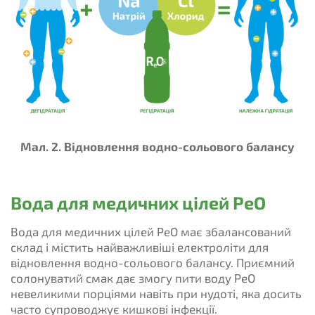
Мал. 2. Відновлення водно-сольового балансу
Вода для медичних цілей РеО
Вода для медичних цілей РеО має збалансований
склад і містить найважливіші електроліти для
відновлення водно-сольового балансу. Приємний
солонуватий смак дає змогу пити воду РеО
невеликими порціями навіть при нудоті, яка досить
часто супроводжує кишкові інфекції.