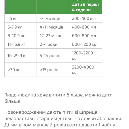
дати в перші
4 години
<5 кг
<4 місяців
200-400 мл
5-7,9 кг
4-11 місяців
400-600 мл
8-10,9 кг
12-23 місяці
600-800 мл
11-15,9 кг
2-4 роки
800-1200 мл
1200-2200
16-29,9 кг
5-14 років
мл
2200-4000
≥30 кг
≥15 років
мл
Якщо людина хоче випити більше, можна дати
більше.
Новонародженим дають пити зі шприца,
немовлятам і старшим дітям – із ложки або чашки.
Дітям віком менше 2 років варто давати 1 чайну