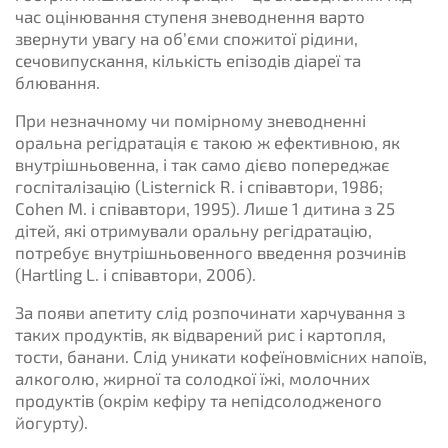
час оцінювання ступеня зневоднення варто
звернути увагу на об’єми спожитої рідини,
сечовипускання, кількість епізодів діареї та
блювання.
При незначному чи помірному зневодненні
оральна регідратація є такою ж ефективною, як
внутрішньовенна, і так само дієво попереджає
госпіталізацію (Listernick R. і співавтори, 1986;
Cohen M. і співавтори, 1995). Лише 1 дитина з 25
дітей, які отримували оральну регідратацію,
потребує внутрішньовенного введення розчинів
(Hartling L. і співавтори, 2006).
За появи апетиту слід розпочинати харчування з
таких продуктів, як відварений рис і картопля,
тости, банани. Слід уникати кофеїновмісних напоїв,
алкоголю, жирної та солодкої їжі, молочних
продуктів (окрім кефіру та непідсолодженого
йогурту).