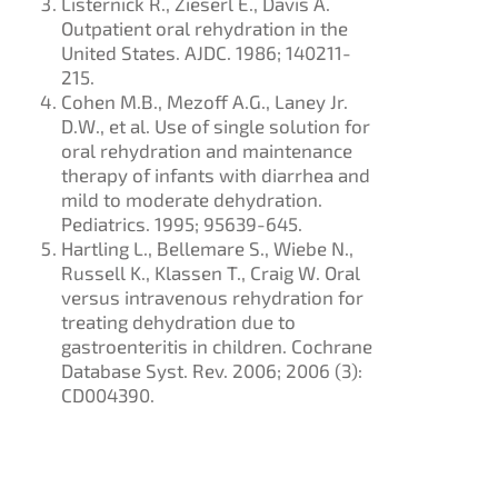
Listernick R., Zieserl E., Davis A.
Outpatient oral rehydration in the
United States. AJDC. 1986; 140211-
215.
Cohen M.B., Mezoff A.G., Laney Jr.
D.W., et al. Use of single solution for
oral rehydration and maintenance
therapy of infants with diarrhea and
mild to moderate dehydration.
Pediatrics. 1995; 95639-645.
Hartling L., Bellemare S., Wiebe N.,
Russell K., Klassen T., Craig W. Oral
versus intravenous rehydration for
treating dehydration due to
gastroenteritis in children. Cochrane
Database Syst. Rev. 2006; 2006 (3):
CD004390.