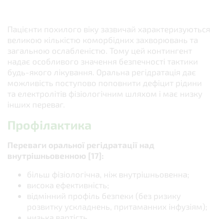
Пацієнти похилого віку зазвичай характеризуються
великою кількістю коморбідних захворювань та
загальною ослабленістю. Тому цей контингент
надає особливого значення безпечності тактики
будь-якого лікування. Оральна регідратація дає
можливість поступово поповнити дефіцит рідини
та електролітів фізіологічним шляхом і має низку
інших переваг.
Профілактика
Переваги оральної регідратації над
внутрішньовенною [17]:
більш фізіологічна, ніж внутрішньовенна;
висока ефективність;
відмінний профіль безпеки (без ризику
розвитку ускладнень, притаманних інфузіям);
низька вартість.