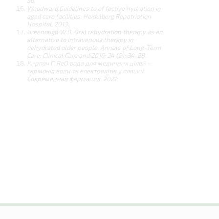
56.
Woodward
Guidelines to ef fective hydration in
aged care facilities.
Heidelberg
Repatriation
Hospital,
2013.
Greenough W.B. Oral rehydration therapy as an
alternative to intravenous therapy in
dehydrated older people. Annals
of Long-Term
Care: Clinical Care and 2016; 24 (2): 34-38.
Кирпач
Г.
RеО
вода
для
медичних
цілей
–
гармонія
води
та
електролітів
у
пляшці.
Современная
фармация.
2021;