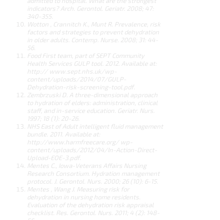
admitted to hospital. What are the strongest
indicators? Arch. Gerontol. Geriatr. 2008; 47:
340-355.
Wotton , Crannitch K., Munt R. Prevalence, risk
factors and strategies to prevent dehydration
in older adults. Contemp.
Nurse. 2008; 31: 44-
56.
Food First team, part of SEPT Community
Health Services GULP tool. 2012. Available at:
http://
www.sept.nhs.uk/wp-
content/uploads/2014/07/GULP-
Dehydration-risk-screening-tool.pdf.
Zembrzuski D. A three-dimensional approach
to hydration of elders: administration, clinical
staff, and in-service
education. Geriatr. Nurs.
1997; 18 (1): 20-26.
NHS East of Adult intelligent fluid management
bundle. 2011. Available at:
http://www.harmfreecare.org/
wp-
content/uploads/2012/04/In-Action-Direct-
Upload-EOE-3.pdf.
Mentes C., Iowa-Veterans Affairs Nursing
Research Consortium. Hydration management
protocol. J. Gerontol. Nurs.
2000; 26 (10): 6-15.
Mentes , Wang J. Measuring risk for
dehydration in nursing home residents.
Evaluation of the dehydration risk
appraisal
checklist. Res. Gerontol. Nurs. 2011; 4 (2): 148-