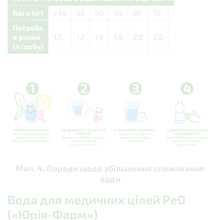
Вага (кг)
≤30
35
40
45
50
55
60
65
7
Потреба
в
рідині
1,7
1,7
1,8
1,9
2,0
2,0
2,1
2,2
2,
(л/добу)
Мал. 4. Поради щодо збільшення споживання
води
Вода для медичних цілей РеО
(«Юрія-Фарм»)