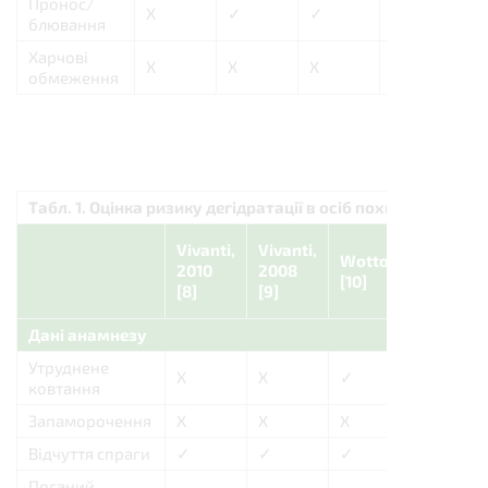
Пронос/
X
✓
✓
X
блювання
Харчові
X
X
X
X
обмеження
Табл. 1. Оцінка ризику дегідратації в осіб похилого віку [7
Vivanti,
Vivanti,
Mentes,
Wotton
2010
2008
Wang
[10]
[8]
[9]
[15]
Дані анамнезу
Утруднене
X
X
✓
✓
ковтання
Запаморочення
X
X
X
X
Відчуття спраги
✓
✓
✓
✓
Поганий