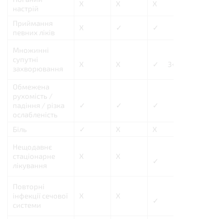
X
X
X
✓
настрій
Приймання
X
✓
✓
✓
певних ліків
Множинні
супутні
X
X
✓ 3+
X
захворювання
Обмежена
рухомість /
падіння / різка
✓
✓
✓
✓
ослабленість
Біль
✓
X
X
X
Нещодавнє
стаціонарне
X
X
X
✓
лікування
Повторні
інфекції сечової
X
X
✓
✓
системи