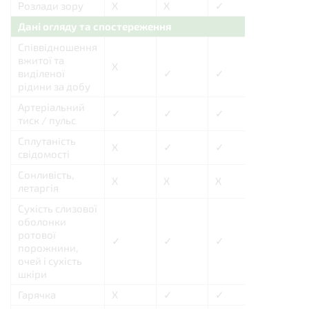
Розлади зору
X
X
✓
X
Дані огляду та спостереження
Співвідношення
вжитої та
X
X
виділеної
✓
✓
рідини за добу
Артеріальний
✓
✓
✓
X
тиск / пульс
Сплутаність
X
✓
✓
✓
свідомості
Сонливість,
X
X
X
X
летаргія
Сухість слизової
оболонки
ротової
✓
✓
✓
X
порожнини,
очей і сухість
шкіри
Гарячка
X
✓
✓
X