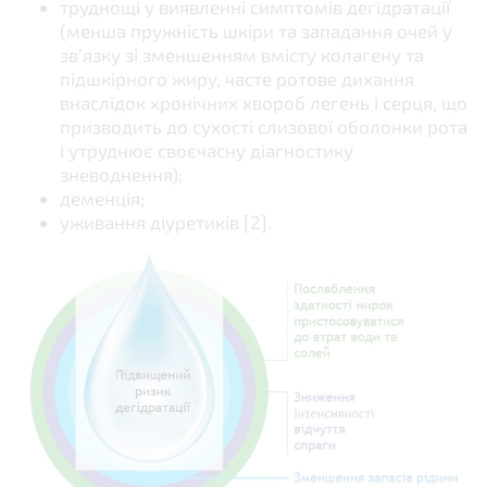
труднощі у виявленні симптомів дегідратації
(менша пружність шкіри та западання очей у
зв’язку зі зменшенням вмісту колагену та
підшкірного жиру, часте ротове дихання
внаслідок хронічних хвороб легень і серця, що
призводить до сухості слизової оболонки рота
і утруднює своєчасну діагностику
зневоднення);
деменція;
уживання діуретиків [2].