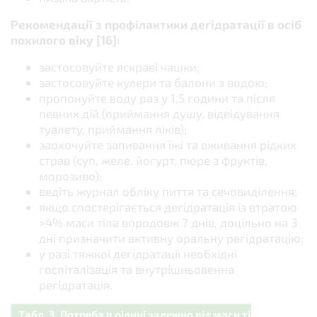
Рекомендації з профілактики дегідратації в осіб
похилого віку [16]:
застосовуйте яскраві чашки;
застосовуйте кулери та балони з водою;
пропонуйте воду раз у 1,5 години та після
певних дій (приймання душу, відвідування
туалету, приймання ліків);
заохочуйте запивання їжі та вживання рідких
страв (суп, желе, йогурт, пюре з фруктів,
морозиво);
ведіть журнал обліку пиття та сечовиділення;
якщо спостерігається дегідратація із втратою
>4% маси тіла впродовж 7 днів, доцільно на 3
дні призначити активну оральну регідратацію;
у разі тяжкої дегідратації необхідні
госпіталізація та внутрішньовенна
регідратація.
Табл. 3. Потреба в рідині залежно від маси тіла [16]