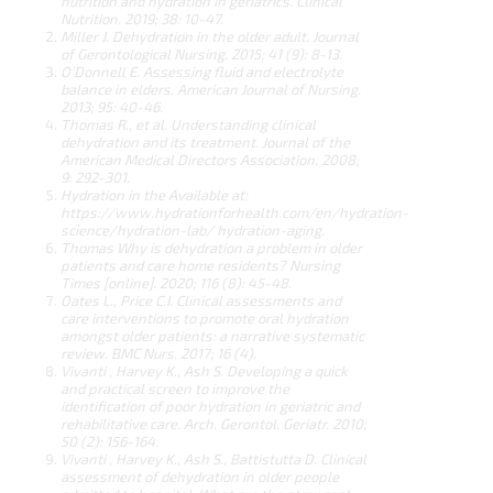
nutrition and hydration in geriatrics. Clinical
Nutrition. 2019; 38: 10-47.
Miller
J.
Dehydration
in
the
older
adult.
Journal
of Gerontological Nursing. 2015; 41 (9): 8-13.
O’Donnell E. Assessing fluid and electrolyte
balance in elders. American Journal of Nursing.
2013; 95: 40-46.
Thomas R., et al. Understanding clinical
dehydration and its treatment. Journal of the
American Medical Directors
Association. 2008;
9: 292-301.
Hydration in the Available at:
https://
www.hydrationforhealth.com/en/hydration-
science/hydration-lab/
hydration-aging.
Thomas Why is dehydration a problem in older
patients and care home residents? Nursing
Times [online]. 2020; 116 (8): 45-48.
Oates L., Price C.I. Clinical assessments and
care interventions to promote oral hydration
amongst older patients:
a narrative systematic
review. BMC Nurs. 2017; 16 (4).
Vivanti , Harvey K., Ash S. Developing a quick
and practical screen to improve the
identification of poor hydration in geriatric and
rehabilitative care. Arch. Gerontol. Geriatr. 2010;
50 (2): 156-164.
Vivanti , Harvey K., Ash S., Battistutta D. Clinical
assessment of dehydration in older people