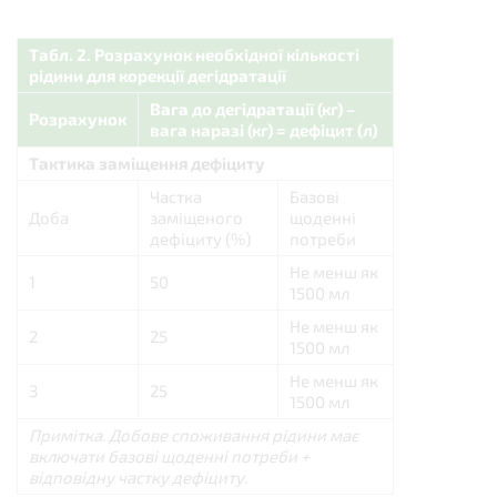
Табл. 2. Розрахунок необхідної кількості
рідини для корекції дегідратації
Вага до дегідратації (кг) –
Розрахунок
вага наразі (кг) = дефіцит (л)
Тактика заміщення дефіциту
Частка
Базові
Доба
заміщеного
щоденні
дефіциту (%)
потреби
Не менш як
1
50
1500 мл
Не менш як
2
25
1500 мл
Не менш як
3
25
1500 мл
Примітка. Добове споживання рідини має
включати базові щоденні потреби +
відповідну частку дефіциту.