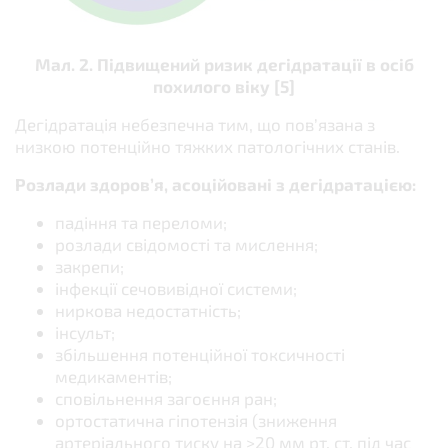
Мал. 2. Підвищений ризик дегідратації в осіб
похилого віку [5]
Дегідратація небезпечна тим, що пов’язана з
низкою потенційно тяжких патологічних станів.
Розлади здоров’я, асоційовані з дегідратацією:
падіння та переломи;
розлади свідомості та мислення;
закрепи;
інфекції сечовивідної системи;
ниркова недостатність;
інсульт;
збільшення потенційної токсичності
медикаментів;
сповільнення загоєння ран;
ортостатична гіпотензія (зниження
артеріального тиску на >20 мм рт. ст. під час