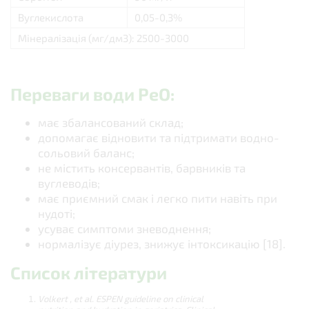
Вуглекислота
0,05-0,3%
Мінералізація (мг/дм3): 2500-3000
Переваги води РеО:
має збалансований склад;
допомагає відновити та підтримати водно-
сольовий баланс;
не містить консервантів, барвників та
вуглеводів;
має приємний смак і легко пити навіть при
нудоті;
усуває симптоми зневоднення;
нормалізує діурез, знижує інтоксикацію [18].
Список літератури
Volkert , et al. ESPEN guideline on clinical