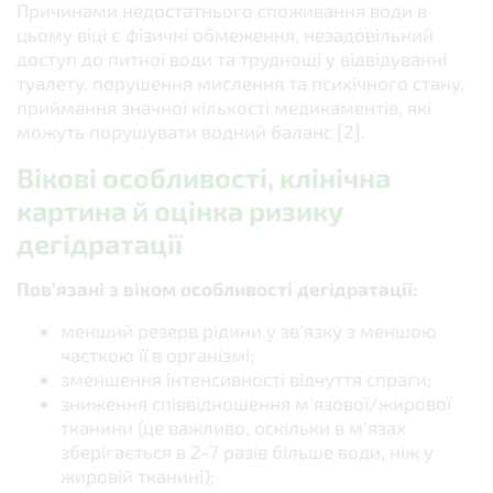
Причинами недостатнього споживання води в
цьому віці є фізичні обмеження, незадовільний
доступ до питної води та труднощі у відвідуванні
туалету, порушення мислення та психічного стану,
приймання значної кількості медикаментів, які
можуть порушувати водний баланс [2].
Вікові особливості, клінічна
картина й оцінка ризику
дегідратації
Пов’язані з віком особливості дегідратації:
менший резерв рідини у зв’язку з меншою
часткою її в організмі;
зменшення інтенсивності відчуття спраги;
зниження співвідношення м’язової/жирової
тканини (це важливо, оскільки в м’язах
зберігається в 2-7 разів більше води, ніж у
жировій тканині);