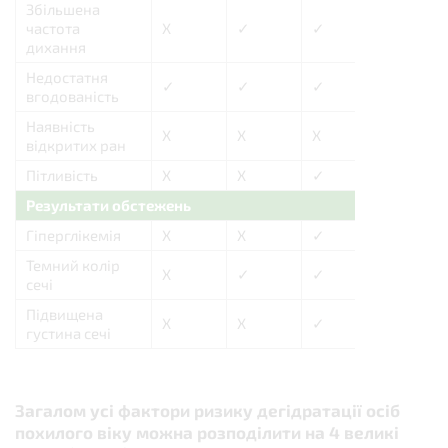
Збільшена
частота
X
✓
✓
X
дихання
Недостатня
✓
✓
✓
✓
вгодованість
Наявність
X
X
X
X
відкритих ран
Пітливість
X
X
✓
X
Результати обстежень
Гіперглікемія
X
X
✓
X
Темний колір
X
✓
✓
X
сечі
Підвищена
X
X
✓
X
густина сечі
Загалом усі фактори ризику дегідратації осіб
похилого віку можна розподілити на 4 великі