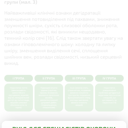
групи (мал. 3)
Найважливіші клінічні ознаки дегідратації:
зменшення потовиділення під пахвами, зниження
пружності шкіри, сухість слизової оболонки рота,
розлади свідомості, які виникли нещодавно,
темний колір сечі [16]. Слід також звертати увагу на
ознаки гіповолемічного шоку: холодну та липку
шкіру, зменшення виділення сечі, сплощення
шийних вен, розлади свідомості, низький серцевий
викид.
Мал. 3.
Фактори ризику дегідратації в осіб