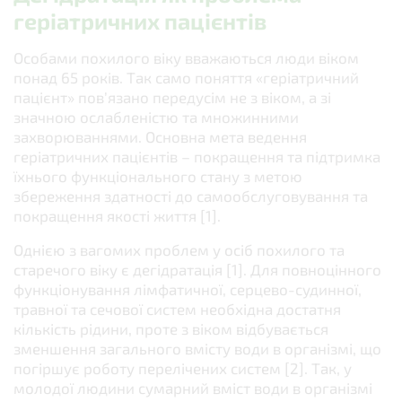
геріатричних пацієнтів
Особами похилого віку вважаються люди віком
понад 65 років. Так само поняття «геріатричний
пацієнт» пов’язано передусім не з віком, а зі
значною ослабленістю та множинними
захворюваннями. Основна мета ведення
геріатричних пацієнтів – покращення та підтримка
їхнього функціонального стану з метою
збереження здатності до самообслуговування та
покращення якості життя [1].
Однією з вагомих проблем у осіб похилого та
старечого віку є дегідратація [1]. Для повноцінного
функціонування лімфатичної, серцево-судинної,
травної та сечової систем необхідна достатня
кількість рідини, проте з віком відбувається
зменшення загального вмісту води в організмі, що
погіршує роботу перелічених систем [2]. Так, у
молодої людини сумарний вміст води в організмі