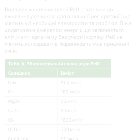
Вода для медичних цілей РеО є готовим до
вживання розчином для оральної регідратації, що
містить усі необхідні електроліти та сорбітол. Він є
додатковим джерелом енергії, що засвоюється
клітинами організму без участі інсуліну. РeО не
містить консервантів, барвників та має приємний
смак.
Табл. 4. Збалансований склад води РеО
Складник
Вміст
Na+
900 мг/л
K+
160 мг/л
Mg2+
50 мг/л
Ca2+
50 мг/л
Cl-
1600 мг/л
HCO3-
300 мг/л
Сорбітол
90 мг/л