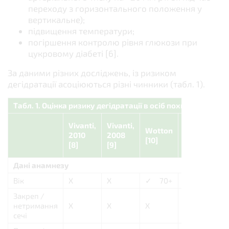
переходу з горизонтального положення у
вертикальне);
підвищення температури;
погіршення контролю рівня глюкози при
цукровому діабеті [6].
За даними різних досліджень, із ризиком
дегідратації асоціюються різні чинники (табл. 1).
Табл. 1. Оцінка ризику дегідратації в осіб похилого віку [7
Vivanti,
Vivanti,
Mentes,
Wotton
Z
2010
2008
Wang
[10]
[
[8]
[9]
[15]
Дані анамнезу
Вік
X
X
✓ 70+
✓ 85+
Закреп /
нетримання
X
X
X
✓
сечі